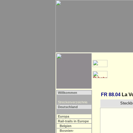
Willkommen
FR 88.04
La Vo
Streckenverzeichnis
Steckbr
Deutschland
Europa
Rail-trails in Europe
Belgien
Bosnien-