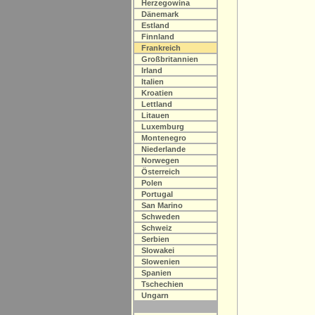
Herzegowina
Dänemark
Estland
Finnland
Frankreich
Großbritannien
Irland
Italien
Kroatien
Lettland
Litauen
Luxemburg
Montenegro
Niederlande
Norwegen
Österreich
Polen
Portugal
San Marino
Schweden
Schweiz
Serbien
Slowakei
Slowenien
Spanien
Tschechien
Ungarn