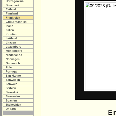
Herzegowina
Dänemark
Estland
Finnland
Frankreich
Großbritannien
Irland
Italien
Kroatien
Lettland
Litauen
Luxemburg
Montenegro
Niederlande
Norwegen
Österreich
Polen
Portugal
San Marino
Schweden
Schweiz
Serbien
Slowakei
Slowenien
Spanien
Tschechien
Ungarn
Ei