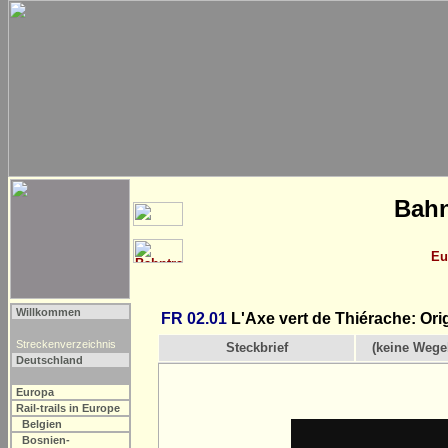
Bahn
Eu
Willkommen
FR 02.01
L'Axe vert de Thiérache: Ori
Streckenverzeichnis
Steckbrief
(keine Wege
Deutschland
Europa
Rail-trails in Europe
Belgien
Bosnien-