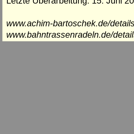
Letzte Überarbeitung: 15. Juni 2
www.achim-bartoschek.de/details
www.bahntrassenradeln.de/detail