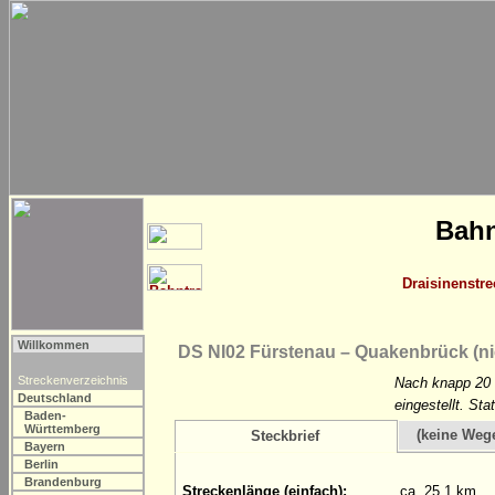
Bahn
Draisinenstr
Willkommen
DS NI02 Fürstenau – Quakenbrück (nic
Streckenverzeichnis
Nach knapp 20 
Deutschland
eingestellt. St
Baden-
Württemberg
(keine Weg
Steckbrief
Bayern
Berlin
Brandenburg
Streckenlänge (einfach):
ca. 25,1 km