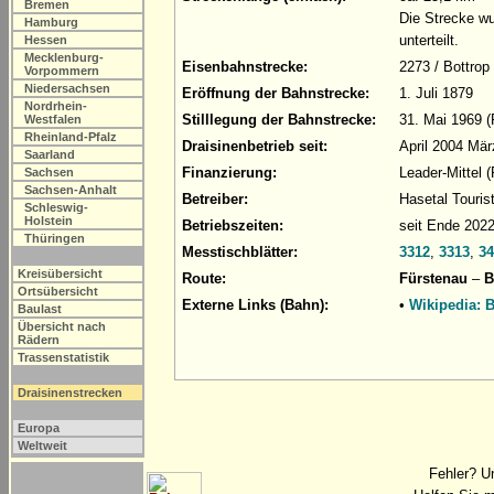
Bremen
Die Strecke wu
Hamburg
unterteilt.
Hessen
Mecklenburg-
Eisenbahnstrecke:
2273 / Bottrop
Vorpommern
Niedersachsen
Eröffnung der Bahnstrecke:
1. Juli 1879
Nordrhein-
Stilllegung der Bahnstrecke:
31. Mai 1969 
Westfalen
Rheinland-Pfalz
Draisinenbetrieb seit:
April 2004 Mä
Saarland
Finanzierung:
Leader-Mittel 
Sachsen
Sachsen-Anhalt
Betreiber:
Hasetal Touri
Schleswig-
Holstein
Betriebszeiten:
seit Ende 2022
Thüringen
Messtischblätter:
3312
,
3313
,
34
Kreisübersicht
Route:
Fürstenau
–
B
Ortsübersicht
Externe Links (Bahn):
•
Wikipedia: 
Baulast
Übersicht nach
Rädern
Trassenstatistik
Draisinenstrecken
Europa
Weltweit
Fehler? U