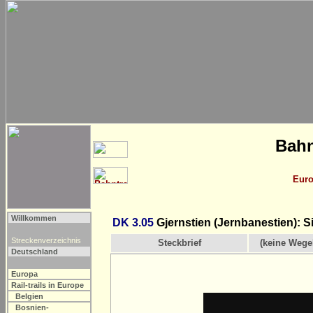
Bahn
Eur
Willkommen
DK 3.05
Gjernstien (Jernbanestien): S
Streckenverzeichnis
Steckbrief
(keine Wege
Deutschland
Europa
Rail-trails in Europe
Belgien
Bosnien-