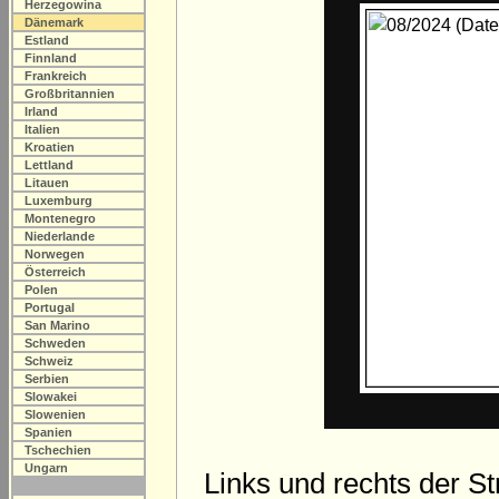
Herzegowina
Dänemark
Estland
Finnland
Frankreich
Großbritannien
Irland
Italien
Kroatien
Lettland
Litauen
Luxemburg
Montenegro
Niederlande
Norwegen
Österreich
Polen
Portugal
San Marino
Schweden
Schweiz
Serbien
Slowakei
Slowenien
Spanien
Tschechien
Ungarn
Links und rechts der S