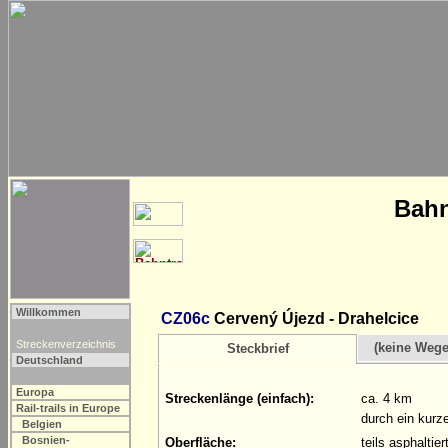
Bahn
Willkommen
CZ06c
Cervený Újezd - Drahelcice
Streckenverzeichnis
(keine Weg
Steckbrief
Deutschland
Europa
Streckenlänge (einfach):
ca. 4 km
Rail-trails in Europe
durch ein kurz
Belgien
Bosnien-
Oberfläche:
teils asphaltie