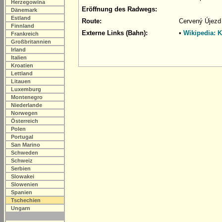
Herzegowina
Eröffnung des Radwegs:
Dänemark
Estland
Route:
Cervený Újezd 
Finnland
Externe Links (Bahn):
•
Wikipedia: 
Frankreich
Großbritannien
Irland
Italien
Kroatien
Lettland
Litauen
Luxemburg
Montenegro
Niederlande
Norwegen
Österreich
Polen
Portugal
San Marino
Schweden
Schweiz
Serbien
Slowakei
Slowenien
Spanien
Tschechien
Ungarn