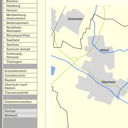
Bremen
Hamburg
Hessen
Mecklenburg-
Vorpommern
Niedersachsen
Nordrhein-
Westfalen
Rheinland-Pfalz
Saarland
Sachsen
Sachsen-Anhalt
Schleswig-
Holstein
Thüringen
Kreisübersicht
Ortsübersicht
Baulast
Übersicht nach
Rädern
Trassenstatistik
Draisinenstrecken
Europa
Weltweit