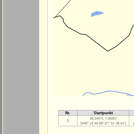
Nr.
Startpunkt
48.24574, 7.86067
1
[N48° 14' 44.66" E7° 51' 38.41"]