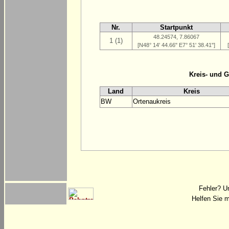
Nr.
Startpunkt
48.24574, 7.86067
1 (1)
[N48° 14' 44.66" E7° 51' 38.41"]
Kreis- und 
Land
Kreis
BW
Ortenaukreis
Fehler? U
Helfen Sie m