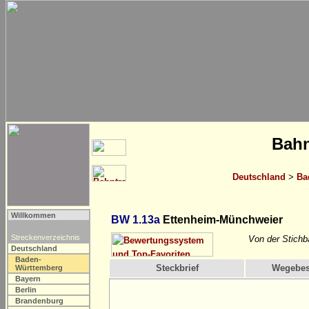
Bahn
Deutschland
>
Ba
Willkommen
BW 1.13a
Ettenheim-Münchweier
Streckenverzeichnis
Von der Stichb
Deutschland
Baden-
Steckbrief
Wegebes
Württemberg
Bayern
Berlin
Brandenburg