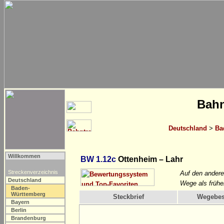
Bahn
Deutschland
>
Ba
Willkommen
BW 1.12c
Ottenheim – Lahr
Streckenverzeichnis
Auf den ander
Deutschland
Wege als frühe
Baden-
Württemberg
Steckbrief
Wegebes
Bayern
Berlin
Brandenburg