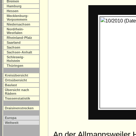
Bremen
Hamburg
Hessen
Mecklenburg-
Vorpommern
Niedersachsen
Nordrhein-
Westfalen
Rheinland-Pfalz
Saarland
Sachsen
Sachsen-Anhalt
Schleswig-
Holstein
Thüringen
Kreisübersicht
Ortsübersicht
Baulast
Übersicht nach
Rädern
Trassenstatistik
Draisinenstrecken
Europa
Weltweit
An der Allmannsweiler 