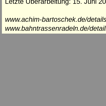
Letzte Überarbeitung: 15. Juni 2
www.achim-bartoschek.de/detail
www.bahntrassenradeln.de/detai