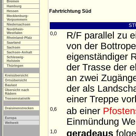
Bremen
Hamburg
Fahrtrichtung Süd
Hessen
Mecklenburg-
Vorpommern
Niedersachsen
ST
Nordrhein-
R/F parallel zu 
0,0
Westfalen
Rheinland-Pfalz
von der Bottrope
Saarland
Sachsen
Sachsen-Anhalt
eigenständiger 
Schleswig-
Holstein
der Trasse der eh
Thüringen
an zwei Zugänge
Kreisübersicht
Ortsübersicht
der als Landscha
Baulast
Übersicht nach
Rädern
einer Treppe vor
Trassenstatistik
ab einer
Pfosten
Draisinenstrecken
0,6
Europa
Einmündung Weich
Weltweit
geradeaus
folge
1,0