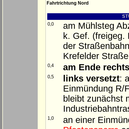
Fahrtrichtung Nord
ST
am Mühlsteg Ab
0,0
k. Gef. (freigeg
der Straßenbahn
Krefelder Straße
am Ende
recht
0,4
links versetzt
: 
0,5
Einmündung R/F 
bleibt zunächst 
Industriebahntr
an einer Einmü
1,0