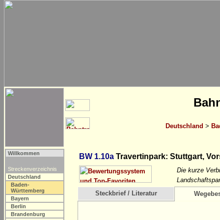
Bahn
Deutschland
>
Ba
Willkommen
BW 1.10a
Travertinpark: Stuttgart, Vo
Streckenverzeichnis
Die kurze Verbi
Deutschland
Landschaftspar
Baden-
Württemberg
Steckbrief / Literatur
Wegebes
Bayern
Berlin
Brandenburg