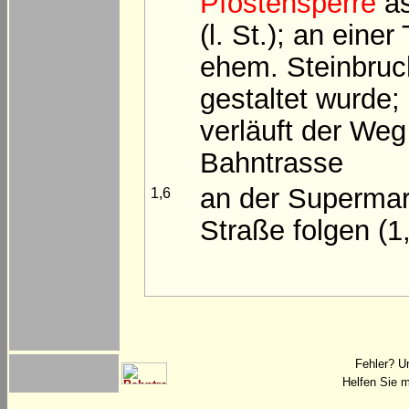
Pfostensperre
as
(l. St.); an ein
ehem. Steinbruch
gestaltet wurde;
verläuft der We
Bahntrasse
an der Supermar
1,6
Straße folgen (1
Fehler? U
Helfen Sie m