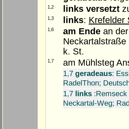
links versetzt
z
1,2
links
:
Krefelder
1,3
am Ende
an der
1,6
Neckartalstraße
k. St.
am Mühlsteg An
1,7
1,7
geradeaus
: Ess
RadelThon; Deutsc
1,7
links
:Remseck 1
Neckartal-Weg; Ra