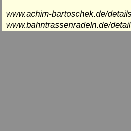
www.achim-bartoschek.de/detail
www.bahntrassenradeln.de/detai