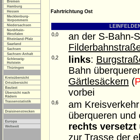
Bremen
Hamburg
Fahrtrichtung Ost
Hessen
Mecklenburg-
Vorpommern
Niedersachsen
LEINFELDEN
Nordrhein-
an der S-Bahn-
0,0
Westfalen
Rheinland-Pfalz
Filderbahnstraß
Saarland
Sachsen
Sachsen-Anhalt
links
:
Burgstraß
0,2
Schleswig-
Holstein
Bahn überquere
Thüringen
Kreisübersicht
Gärtlesäckern
(
P
Ortsübersicht
Baulast
vorbei
Übersicht nach
Rädern
am Kreisverkeh
Trassenstatistik
0,6
Draisinenstrecken
überqueren und 
Europa
rechts versetzt
Weltweit
zur Trasse der eh