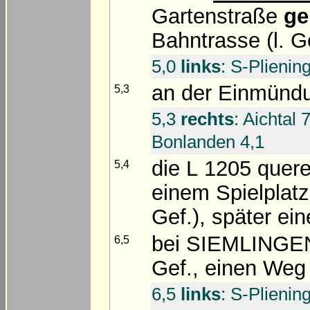
Gartenstraße
ge
Bahntrasse (l. G
5,0
links
: S-Plienin
an der Einmünd
5,3
5,3
rechts
: Aichtal 
Bonlanden 4,1
die L 1205 quer
5,4
einem Spielplat
Gef.), später e
bei SIEMLINGEN 
6,5
Gef., einen Weg
6,5
links
: S-Plienin