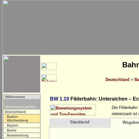
Bahn
Deutschland
>
Ba
Willkommen
BW 1.10
Filderbahn: Unteraichen – E
Streckenverzeichnis
Die Filderbahn
Deutschland
interessant ist
Baden-
Württemberg
Steckbrief
Wegebes
Bayern
Berlin
Brandenburg