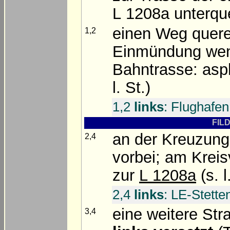
L 1208a unterqu
einen Weg queren
1,2
Einmündung we
Bahntrasse: asp
l. St.)
1,2
links
: Flughafen
FILD
an der Kreuzun
2,4
vorbei; am Kreis
zur
L 1208a
(s. l
2,4
links
: LE-Stette
eine weitere Str
3,4