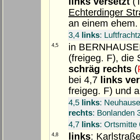
links versetzt
(T
Echterdinger St
an einem ehem. 
3,4
links
: Luftfrach
in BERNHAUSEN
4,5
(freigeg. F), di
schräg rechts
(
bei 4,7
links ver
freigeg. F) und 
4,5
links
: Neuhausen
rechts
: Bonlanden 3
4,7
links
: Ortsmitte 
links
:
Karlstraß
4,8