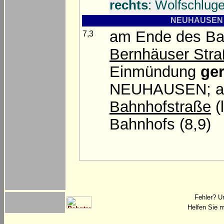
rechts
: Wolfschluge
NEUHAUSEN A
am Ende des B
7,3
Bernhäuser Str
Einmündung
ge
NEUHAUSEN; am
Bahnhofstraße
(
Bahnhofs (8,9)
Fehler? U
Helfen Sie m