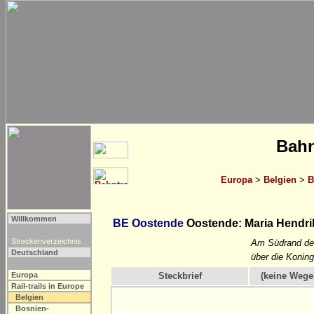
Bahn
Europa
>
Belgien
>
B
Willkommen
BE Oostende
Oostende: Maria Hendri
Streckenverzeichnis
Am Südrand des
Deutschland
über die Koning
Europa
Steckbrief
(keine Wege
Rail-trails in Europe
Belgien
Bosnien-