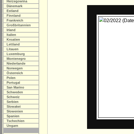
Herzegowina
Dänemark
Estland
Finnland
Frankreich
Großbritannien
Irland
Italien
Kroatien
Lettland
Litauen
Luxemburg
Montenegro
Niederlande
Norwegen
Österreich
Polen
Portugal
San Marino
Schweden
Schweiz
Serbien
Slowakei
Slowenien
Spanien
Tschechien
Ungarn