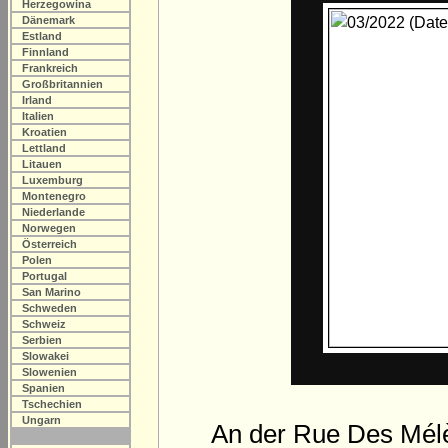
Herzegowina
Dänemark
Estland
Finnland
Frankreich
Großbritannien
Irland
Italien
Kroatien
Lettland
Litauen
Luxemburg
Montenegro
Niederlande
Norwegen
Österreich
Polen
Portugal
San Marino
Schweden
Schweiz
Serbien
Slowakei
Slowenien
Spanien
Tschechien
Ungarn
An der Rue Des Mélè