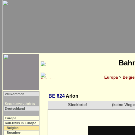
Bahn
Europa
>
Belgie
Willkommen
BE 624
Arlon
Streckenverzeichnis
Steckbrief
(keine Wege
Deutschland
Europa
Rail-trails in Europe
Belgien
Bosnien-