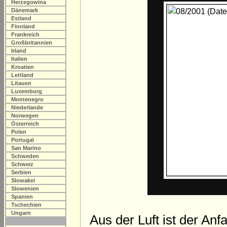
Herzegowina
Dänemark
Estland
Finnland
Frankreich
Großbritannien
Irland
Italien
Kroatien
Lettland
Litauen
Luxemburg
Montenegro
Niederlande
Norwegen
Österreich
Polen
Portugal
San Marino
Schweden
Schweiz
Serbien
Slowakei
Slowenien
Spanien
Tschechien
Ungarn
Aus der Luft ist der An