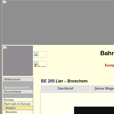
Bahn
Euro
Willkommen
BE 205
Lier – Broechem
Streckenverzeichnis
Steckbrief
(keine Wege
Deutschland
Europa
Rail-trails in Europe
Belgien
Bosnien-