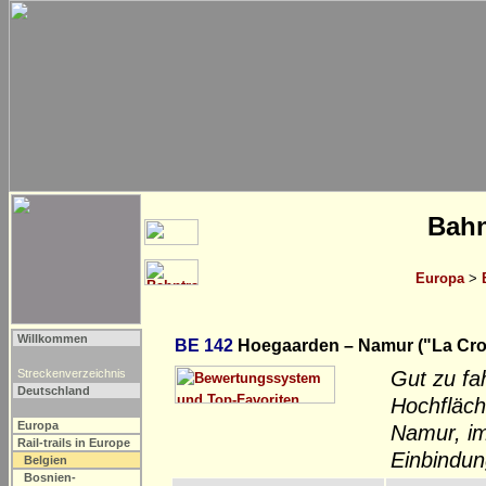
Bahn
Europa
>
Willkommen
BE 142
Hoegaarden – Namur ("La Cro
Streckenverzeichnis
Gut zu fa
Deutschland
Hochfläch
Europa
Namur, im
Rail-trails in Europe
Einbindu
Belgien
Bosnien-