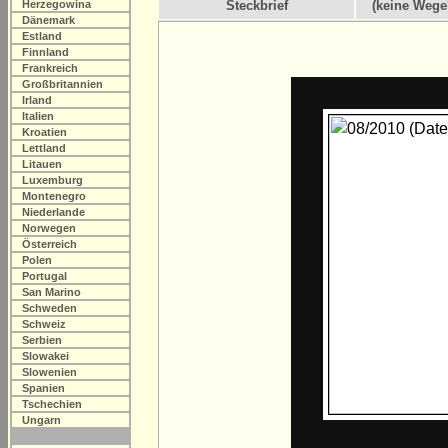
Herzegowina
Steckbrief
(keine Wege
Dänemark
Estland
Finnland
Frankreich
Großbritannien
Irland
Italien
Kroatien
Lettland
Litauen
Luxemburg
Montenegro
Niederlande
Norwegen
Österreich
Polen
Portugal
San Marino
Schweden
Schweiz
Serbien
Slowakei
Slowenien
Spanien
Tschechien
Ungarn