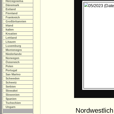
Herzegowina
Dänemark
Estland
Finnland
Frankreich
Großbritannien
Irland
Italien
Kroatien
Lettland
Litauen
Luxemburg
Montenegro
Niederlande
Norwegen
Österreich
Polen
Portugal
San Marino
Schweden
Schweiz
Serbien
Slowakei
Slowenien
Spanien
Tschechien
Ungarn
Nordwestlich