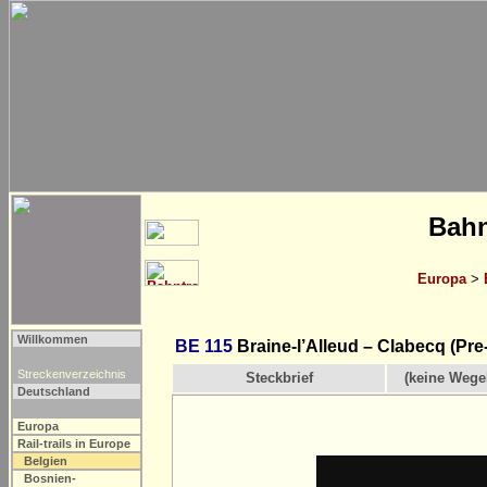
Bahn
Europa
>
Willkommen
BE 115
Braine-l’Alleud – Clabecq (Pr
Streckenverzeichnis
Steckbrief
(keine Wege
Deutschland
Europa
Rail-trails in Europe
Belgien
Bosnien-