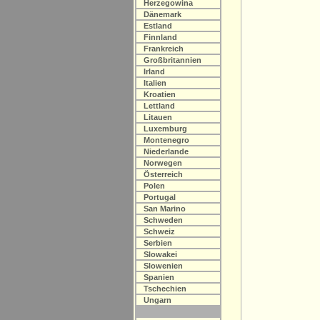
Herzegowina
Dänemark
Estland
Finnland
Frankreich
Großbritannien
Irland
Italien
Kroatien
Lettland
Litauen
Luxemburg
Montenegro
Niederlande
Norwegen
Österreich
Polen
Portugal
San Marino
Schweden
Schweiz
Serbien
Slowakei
Slowenien
Spanien
Tschechien
Ungarn