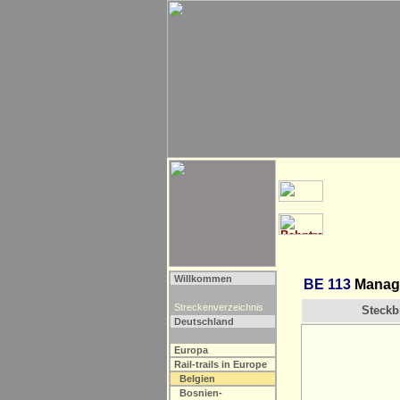
Willkommen
BE 113
Manag
Streckenverzeichnis
Steckbr
Deutschland
Europa
Rail-trails in Europe
Belgien
Bosnien-