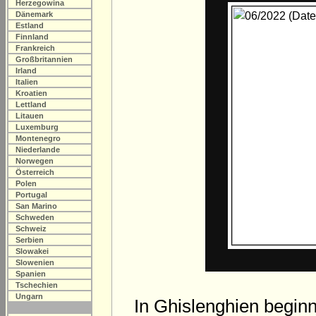
Herzegowina
Dänemark
Estland
Finnland
Frankreich
Großbritannien
Irland
Italien
Kroatien
Lettland
Litauen
Luxemburg
Montenegro
Niederlande
Norwegen
Österreich
Polen
Portugal
San Marino
Schweden
Schweiz
Serbien
Slowakei
Slowenien
Spanien
Tschechien
Ungarn
In Ghislenghien begi