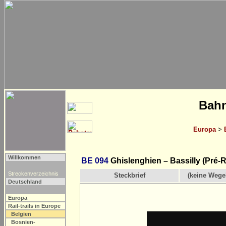
Bahn
Europa
>
Willkommen
BE 094
Ghislenghien – Bassilly (Pré-
Streckenverzeichnis
Steckbrief
(keine Wege
Deutschland
Europa
Rail-trails in Europe
Belgien
Bosnien-