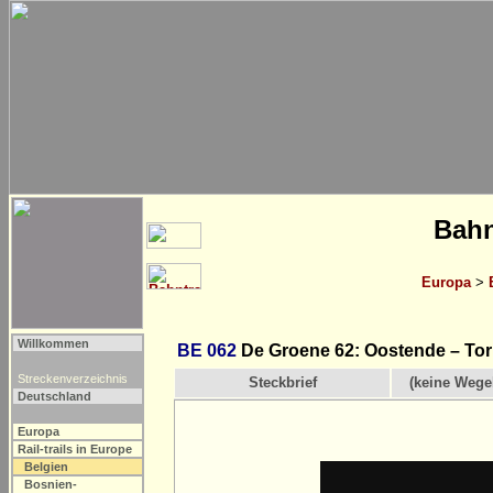
Bahn
Europa
>
Willkommen
BE 062
De Groene 62: Oostende – To
Streckenverzeichnis
Steckbrief
(keine Wege
Deutschland
Europa
Rail-trails in Europe
Belgien
Bosnien-