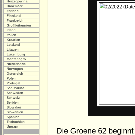
Herzegowina
Dänemark
Estland
Finnland
Frankreich
Großbritannien
Irland
Italien
Kroatien
Lettland
Litauen
Luxemburg
Montenegro
Niederlande
Norwegen
Österreich
Polen
Portugal
San Marino
Schweden
Schweiz
Serbien
Slowakei
Slowenien
Spanien
Tschechien
Ungarn
Die Groene 62 beginnt