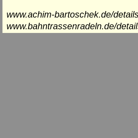
www.achim-bartoschek.de/details
www.bahntrassenradeln.de/detai