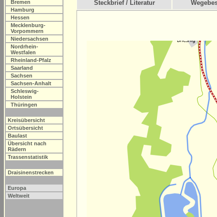
Bremen
Steckbrief / Literatur
Wegebes
Hamburg
Hessen
Mecklenburg-
Vorpommern
Niedersachsen
Nordrhein-
Westfalen
Rheinland-Pfalz
Saarland
Sachsen
Sachsen-Anhalt
Schleswig-
Holstein
Thüringen
Kreisübersicht
Ortsübersicht
Baulast
Übersicht nach
Rädern
Trassenstatistik
Draisinenstrecken
Europa
Weltweit