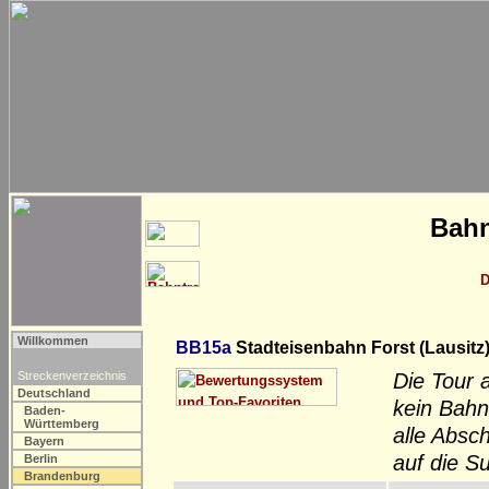
Bahn
D
Willkommen
BB15a
Stadteisenbahn Forst (Lausitz
Streckenverzeichnis
Die Tour 
Deutschland
kein Bahn
Baden-
Württemberg
alle Absc
Bayern
auf die S
Berlin
Brandenburg