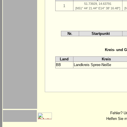
51.73929, 14.63791
1
[N51° 44' 21.44" E14° 38' 16.48"]
[
Nr.
Startpunkt
Kreis- und 
Land
Kreis
BB
Landkreis Spree-Neiße
Fehler? U
Helfen Sie m