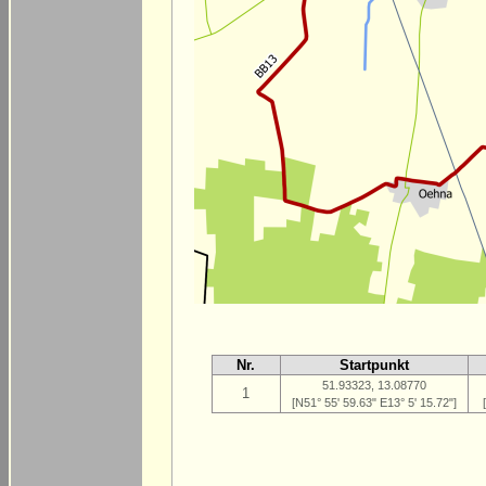
Nr.
Startpunkt
51.93323, 13.08770
1
[N51° 55' 59.63" E13° 5' 15.72"]