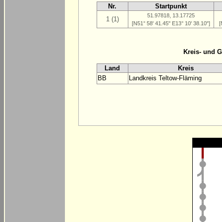
Nr.
Startpunkt
51.97818, 13.17725
1 (1)
[N51° 58' 41.45" E13° 10' 38.10"]
[
Kreis- und 
Land
Kreis
BB
Landkreis Teltow-Fläming