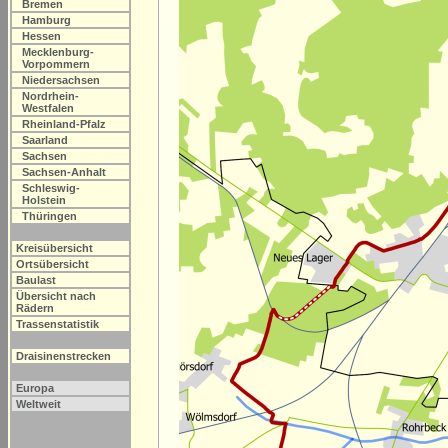
Bremen
Hamburg
Hessen
Mecklenburg-
Vorpommern
Niedersachsen
Nordrhein-
Westfalen
Rheinland-Pfalz
Saarland
Sachsen
Sachsen-Anhalt
Schleswig-
Holstein
Thüringen
Kreisübersicht
Ortsübersicht
Baulast
Übersicht nach
Rädern
Trassenstatistik
Draisinenstrecken
Europa
Weltweit