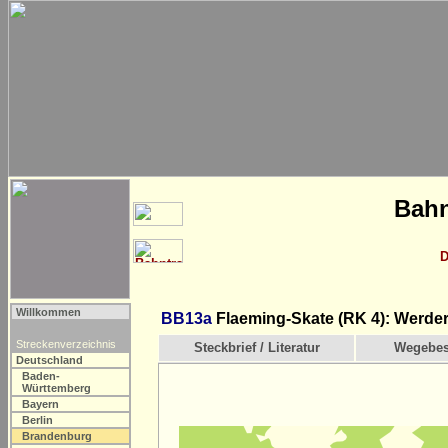
Bahn
D
Willkommen
BB13a
Flaeming-Skate (RK 4): Werde
Streckenverzeichnis
Steckbrief / Literatur
Wegebes
Deutschland
Baden-
Württemberg
Bayern
Berlin
Brandenburg