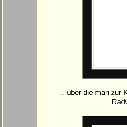
... über die man zur 
Radw