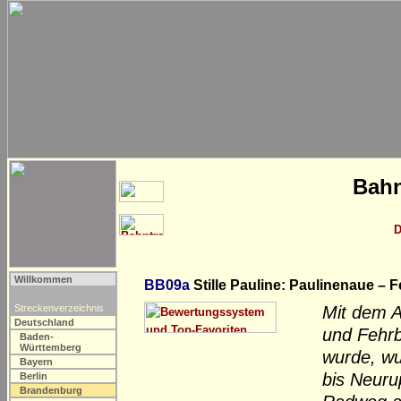
Bahn
D
Willkommen
BB09a
Stille Pauline: Paulinenaue – F
Streckenverzeichnis
Mit dem 
Deutschland
und Fehrb
Baden-
Württemberg
wurde, wu
Bayern
bis Neuru
Berlin
Brandenburg