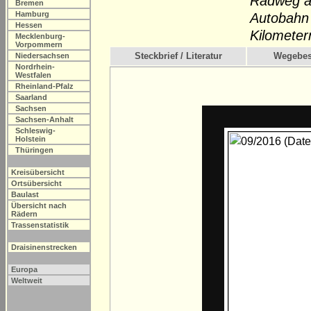
Radweg an
Bremen
Hamburg
Autobahn 
Hessen
Kilometer
Mecklenburg-
Vorpommern
Steckbrief / Literatur
Wegebes
Niedersachsen
Nordrhein-
Westfalen
Rheinland-Pfalz
Saarland
Sachsen
Sachsen-Anhalt
Schleswig-
Holstein
Thüringen
Kreisübersicht
Ortsübersicht
Baulast
Übersicht nach
Rädern
Trassenstatistik
Draisinenstrecken
Europa
Weltweit