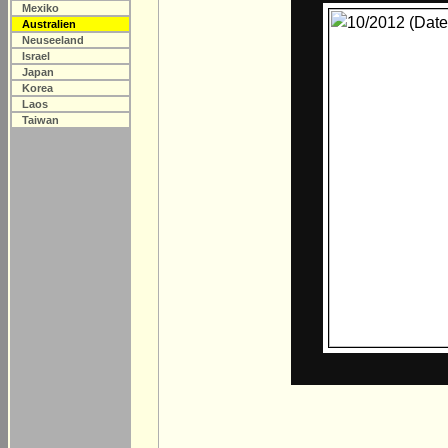
Mexiko
Australien
Neuseeland
Israel
Japan
Korea
Laos
Taiwan