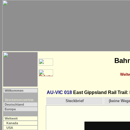
Bahn
Weltw
Willkommen
AU-VIC 018
East Gippsland Rail Trail
Streckenverzeichnis
Steckbrief
(keine Weg
Deutschland
Europa
Weltweit
Kanada
USA