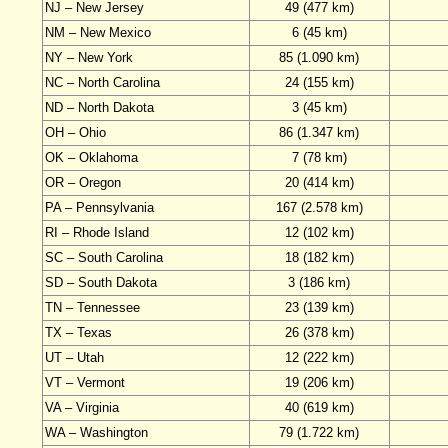
NJ – New Jersey
49 (477 km)
NM – New Mexico
6 (45 km)
NY – New York
85 (1.090 km)
NC – North Carolina
24 (155 km)
ND – North Dakota
3 (45 km)
OH – Ohio
86 (1.347 km)
OK – Oklahoma
7 (78 km)
OR – Oregon
20 (414 km)
PA – Pennsylvania
167 (2.578 km)
RI – Rhode Island
12 (102 km)
SC – South Carolina
18 (182 km)
SD – South Dakota
3 (186 km)
TN – Tennessee
23 (139 km)
TX – Texas
26 (378 km)
UT – Utah
12 (222 km)
VT – Vermont
19 (206 km)
VA – Virginia
40 (619 km)
WA – Washington
79 (1.722 km)