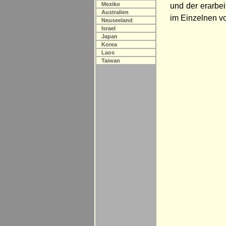
Mexiko
und der erarbei
Australien
im Einzelnen vo
Neuseeland
Israel
Japan
Korea
Laos
Taiwan