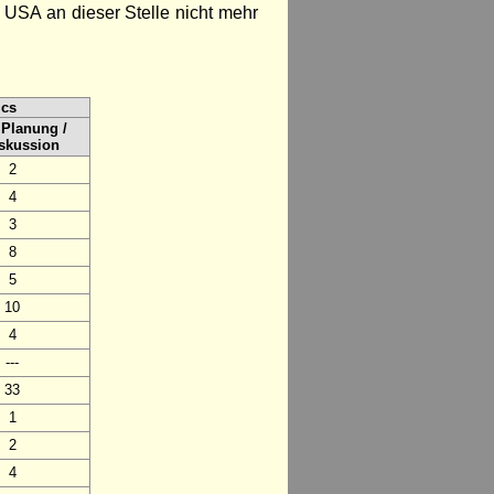
 USA an dieser Stelle nicht mehr
ics
 Planung /
iskussion
2
4
3
8
5
10
4
---
33
1
2
4