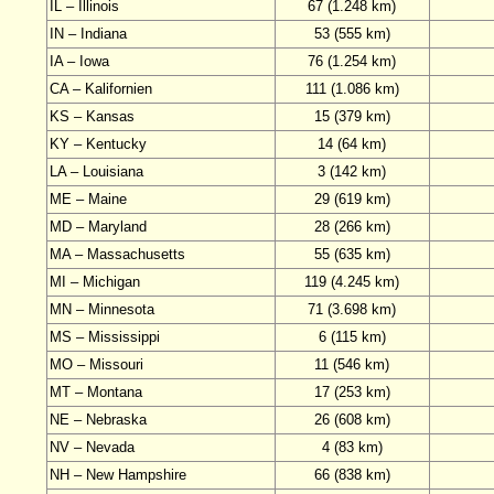
IL – Illinois
67 (1.248 km)
IN – Indiana
53 (555 km)
IA – Iowa
76 (1.254 km)
CA – Kalifornien
111 (1.086 km)
KS – Kansas
15 (379 km)
KY – Kentucky
14 (64 km)
LA – Louisiana
3 (142 km)
ME – Maine
29 (619 km)
MD – Maryland
28 (266 km)
MA – Massachusetts
55 (635 km)
MI – Michigan
119 (4.245 km)
MN – Minnesota
71 (3.698 km)
MS – Mississippi
6 (115 km)
MO – Missouri
11 (546 km)
MT – Montana
17 (253 km)
NE – Nebraska
26 (608 km)
NV – Nevada
4 (83 km)
NH – New Hampshire
66 (838 km)