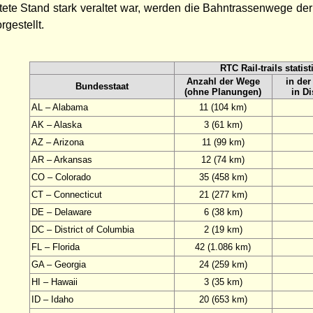
tete Stand stark veraltet war, werden die Bahntrassenwege der
rgestellt.
RTC Rail-trails statist
Anzahl der Wege
in der
Bundesstaat
(ohne Planungen)
in D
AL – Alabama
11 (104 km)
AK – Alaska
3 (61 km)
AZ – Arizona
11 (99 km)
AR – Arkansas
12 (74 km)
CO – Colorado
35 (458 km)
CT – Connecticut
21 (277 km)
DE – Delaware
6 (38 km)
DC – District of Columbia
2 (19 km)
FL – Florida
42 (1.086 km)
GA – Georgia
24 (259 km)
HI – Hawaii
3 (35 km)
ID – Idaho
20 (653 km)