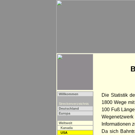
B
Willkommen
Die Statistik 
1800 Wege mit 
Streckenverzeichnis
Deutschland
100 Fuß Länge)
Europa
Wegenetzwerk 
Weltweit
Informationen 
Kanada
Da sich Bahntr
USA