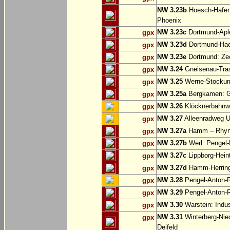
NW 3.23b
Hoesch-Hafenb
Phoenix
NW 3.23c
Dortmund-Apl
gpx
NW 3.23d
Dortmund-Hac
gpx
NW 3.23e
Dortmund: Ze
gpx
NW 3.24
Gneisenau-Tras
gpx
NW 3.25
Werne-Stocku
gpx
NW 3.25a
Bergkamen: Gr
gpx
NW 3.26
Klöcknerbahnw
gpx
NW 3.27
Alleenradweg U
gpx
NW 3.27a
Hamm – Rhyn
gpx
NW 3.27b
Werl: Pengel
gpx
NW 3.27c
Lippborg-Hein
gpx
NW 3.27d
Hamm-Herringen
gpx
NW 3.28
Pengel-Anton-R
gpx
NW 3.29
Pengel-Anton-R
gpx
NW 3.30
Warstein: Indus
gpx
NW 3.31
Winterberg-Nie
gpx
Deifeld