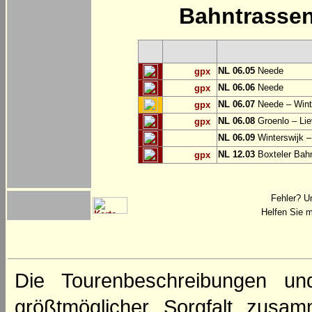
Bahntrasse
NL 06.05
Neede
gpx
NL 06.06
Neede
gpx
NL 06.07
Neede – Wint
gpx
NL 06.08
Groenlo – Lie
gpx
NL 06.09
Winterswijk –
NL 12.03
Boxteler Ba
gpx
Fehler? U
Helfen Sie m
Die Tourenbeschreibungen un
größtmöglicher Sorgfalt zusamm