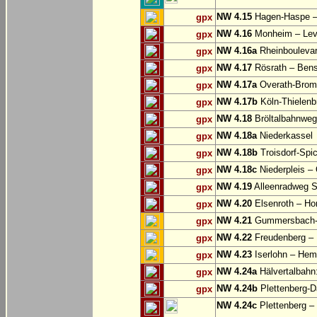
NW 4.15
Hagen-Haspe – 
gpx
NW 4.16
Monheim – Lev
gpx
NW 4.16a
Rheinbouleva
gpx
NW 4.17
Rösrath – Ben
gpx
NW 4.17a
Overath-Bromb
gpx
NW 4.17b
Köln-Thielenb
gpx
NW 4.18
Bröltalbahnweg
gpx
NW 4.18a
Niederkassel
gpx
NW 4.18b
Troisdorf-Spi
gpx
NW 4.18c
Niederpleis – 
gpx
NW 4.19
Alleenradweg S
gpx
NW 4.20
Elsenroth – H
gpx
NW 4.21
Gummersbach-D
gpx
NW 4.22
Freudenberg – 
gpx
NW 4.23
Iserlohn – Hem
gpx
NW 4.24a
Hälvertalbahn:
gpx
NW 4.24b
Plettenberg-D
gpx
NW 4.24c
Plettenberg –