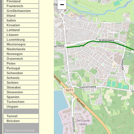
Finnland
−
Frankreich
Großbritannien
Irland
Italien
Kroatien
Lettland
Litauen
Luxemburg
Montenegro
Niederlande
Norwegen
Österreich
Polen
Portugal
Schweden
Schweiz
Serbien
Slowakei
Slowenien
Spanien
Tschechien
Ungarn
Tunnel
Brücken
Streckenverzeichnis