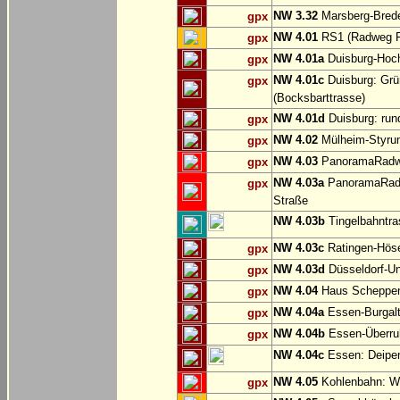
NW 3.32
Marsberg-Brede
gpx
NW 4.01
RS1 (Radweg Rh
gpx
NW 4.01a
Duisburg-Hoch
gpx
NW 4.01c
Duisburg: Grü
gpx
(Bocksbarttrasse)
NW 4.01d
Duisburg: run
gpx
NW 4.02
Mülheim-Styru
gpx
NW 4.03
PanoramaRadweg
gpx
NW 4.03a
PanoramaRadwe
gpx
Straße
NW 4.03b
Tingelbahntras
NW 4.03c
Ratingen-Hös
gpx
NW 4.03d
Düsseldorf-Un
gpx
NW 4.04
Haus Scheppen
gpx
NW 4.04a
Essen-Burgalt
gpx
NW 4.04b
Essen-Überruh
gpx
NW 4.04c
Essen: Deipe
NW 4.05
Kohlenbahn: Wu
gpx