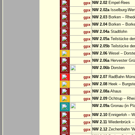
NW 2.02
Empel-Rees
gpx
NW 2.02a
Isselburg-Wer
gpx
NW 2.03
Borken – Rhed
gpx
NW 2.04
Borken – Bork
gpx
NW 2.04a
Stadtlohn
gpx
NW 2.05a
Teilstücke de
gpx
NW 2.05b
Teilstücke de
gpx
NW 2.06
Wesel – Dorste
gpx
NW 2.06a
Hervester Grü
gpx
NW 2.06b
Dorsten
NW 2.07
RadBahn Münste
gpx
NW 2.08
Heek – Burgste
gpx
NW 2.08a
Ahaus
gpx
NW 2.09
Ochtrup – Rhei
gpx
NW 2.09a
Gronau (in Pl
NW 2.10
Ennigerloh – W
gpx
NW 2.11
Wiedenbrück – 
gpx
NW 2.12
Zechenbahn 'We
gpx