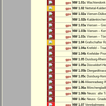
NW 1.01c
Wachtendonk
gpx
NW 1.02
Nettetal-Kalde
gpx
NW 1.02a
Viersen-Dülke
gpx
NW 1.02b
Kaldenkirche
NW 1.03a
Viersen – Gre
gpx
NW 1.03b
Viersen – Ke
gpx
NW 1.03c
Viersen – Tön
gpx
NW 1.04
Grafschafter R
gpx
NW 1.04a
Krefeld – Traa
gpx
NW 1.04b
Krefelder Pro
NW 1.05
Duisburg-Rhein
gpx
NW 1.05a
Düsseldorf-He
gpx
NW 1.05b
Diergardttras
gpx
NW 1.05c
Duisburg-Hom
gpx
NW 1.06
Alleenradweg Wi
gpx
NW 1.06a
Mönchengladb
gpx
NW 1.06b
Neuss: alte T
gpx
NW 1.06c
Neuss: Gnade
NW 1.07
Vennbahnweg: 
gpx