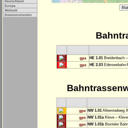
Deutschland
Europa
Weltweit
Draisinenstrecken
Bahntr
HE 1.01
Breidenbach –
gpx
HE 2.03
Ederseebahn-R
gpx
Bahntrassen
NW 1.01
Alleenradweg X
gpx
NW 1.01a
Kleve – Kleve
gpx
NW 1.01b
Boxteler Bah
gpx