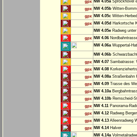
NW 4.05a
Sprockhövel e
gpx
NW 4.05b
Witten-Bommer
gpx
NW 4.05c
Witten-Herbed
gpx
NW 4.05d
Harkortsche K
gpx
NW 4.05e
Radweg unter
NW 4.06
Nordbahntrasse
gpx
NW 4.06a
Wuppertal-Hatz
NW 4.06b
Schwarzbachtr
NW 4.07
Sambatrasse: W
gpx
NW 4.08
Korkenziehertr
gpx
NW 4.08a
Straßenbahn 
gpx
NW 4.09
Trasse des We
gpx
NW 4.10a
Bergbahntrass
gpx
NW 4.10b
Remscheid-St
gpx
NW 4.11
Panorama-Radw
gpx
NW 4.12
Radweg Bergerh
gpx
NW 4.13
Alleenradweg W
gpx
NW 4.14
Halver
gpx
NW 4.14a
Volmetalradwe