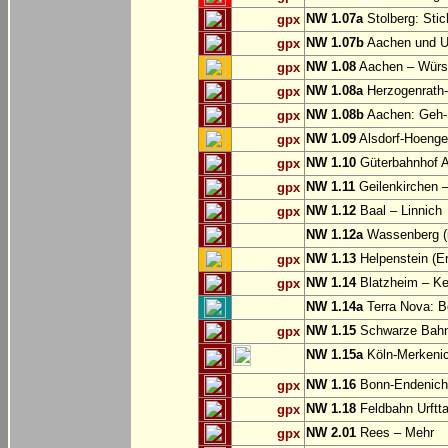
NW 1.07a
Stolberg: Sti
gpx
NW 1.07b
Aachen und U
gpx
NW 1.08
Aachen – Würse
gpx
NW 1.08a
Herzogenrath-
gpx
NW 1.08b
Aachen: Geh-
gpx
NW 1.09
Alsdorf-Hoenge
gpx
NW 1.10
Güterbahnhof Al
gpx
NW 1.11
Geilenkirchen – 
gpx
NW 1.12
Baal – Linnich
gpx
NW 1.12a
Wassenberg (i
NW 1.13
Helpenstein (E
gpx
NW 1.14
Blatzheim – Ke
gpx
NW 1.14a
Terra Nova: Be
NW 1.15
Schwarze Bahn:
gpx
NW 1.15a
Köln-Merkeni
NW 1.16
Bonn-Endenich
gpx
NW 1.18
Feldbahn Urftta
gpx
NW 2.01
Rees – Mehr
gpx