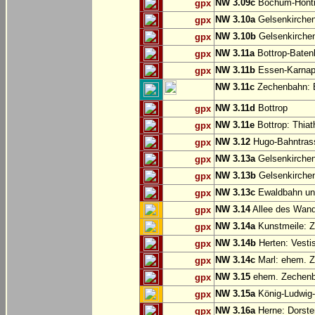
NW 3.09c
Bochum-Hönt
gpx
NW 3.10a
Gelsenkirche
gpx
NW 3.10b
Gelsenkirchen
gpx
NW 3.11a
Bottrop-Baten
gpx
NW 3.11b
Essen-Karnap:
gpx
NW 3.11c
Zechenbahn: B
NW 3.11d
Bottrop
gpx
NW 3.11e
Bottrop: Thiat
gpx
NW 3.12
Hugo-Bahntrass
gpx
NW 3.13a
Gelsenkirchen
gpx
NW 3.13b
Gelsenkirchen
gpx
NW 3.13c
Ewaldbahn und
gpx
NW 3.14
Allee des Wand
gpx
NW 3.14a
Kunstmeile: Z
gpx
NW 3.14b
Herten: Vesti
gpx
NW 3.14c
Marl: ehem. 
gpx
NW 3.15
ehem. Zechenba
gpx
NW 3.15a
König-Ludwig-
gpx
NW 3.16a
Herne: Dorste
gpx