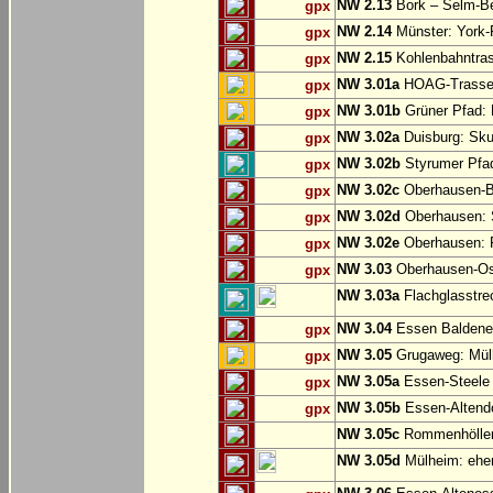
NW 2.13
Bork – Selm-Be
gpx
NW 2.14
Münster: York-
gpx
NW 2.15
Kohlenbahntr
gpx
NW 3.01a
HOAG-Trasse:
gpx
NW 3.01b
Grüner Pfad: 
gpx
NW 3.02a
Duisburg: Sku
gpx
NW 3.02b
Styrumer Pfad
gpx
NW 3.02c
Oberhausen-B
gpx
NW 3.02d
Oberhausen: S
gpx
NW 3.02e
Oberhausen:
gpx
NW 3.03
Oberhausen-Ost
gpx
NW 3.03a
Flachglasstrec
NW 3.04
Essen Baldene
gpx
NW 3.05
Grugaweg: Mül
gpx
NW 3.05a
Essen-Steele 
gpx
NW 3.05b
Essen-Altend
gpx
NW 3.05c
Rommenhöller 
NW 3.05d
Mülheim: ehem