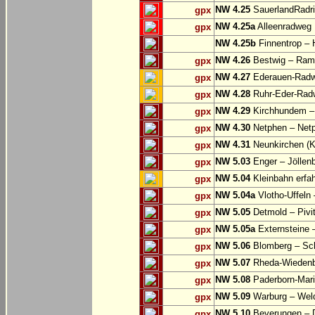
NW 4.25
SauerlandRadri
gpx
NW 4.25a
Alleenradweg
gpx
NW 4.25b
Finnentrop –
NW 4.26
Bestwig – Rams
gpx
NW 4.27
Ederauen-Radwe
gpx
NW 4.28
Ruhr-Eder-Radwe
gpx
NW 4.29
Kirchhundem –
gpx
NW 4.30
Netphen – Net
gpx
NW 4.31
Neunkirchen (K
gpx
NW 5.03
Enger – Jöllen
gpx
NW 5.04
Kleinbahn erfah
gpx
NW 5.04a
Vlotho-Uffeln 
gpx
NW 5.05
Detmold – Pivi
gpx
NW 5.05a
Externsteine 
gpx
NW 5.06
Blomberg – Sc
gpx
NW 5.07
Rheda-Wiedenbr
gpx
NW 5.08
Paderborn-Mari
gpx
NW 5.09
Warburg – Wel
gpx
NW 5.10
Beverungen – 
gpx