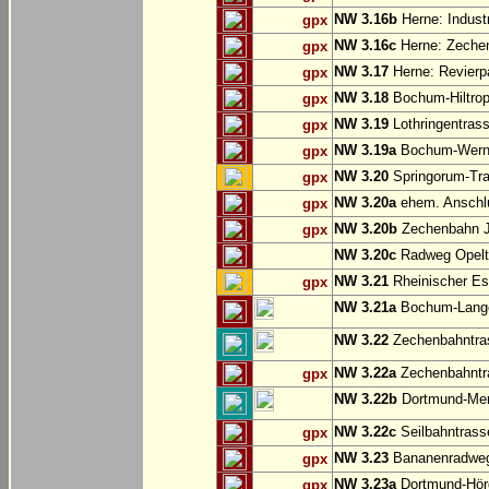
NW 3.16b
Herne: Indust
gpx
NW 3.16c
Herne: Zechen
gpx
NW 3.17
Herne: Revierp
gpx
NW 3.18
Bochum-Hiltrop
gpx
NW 3.19
Lothringentras
gpx
NW 3.19a
Bochum-Werne:
gpx
NW 3.20
Springorum-Tr
gpx
NW 3.20a
ehem. Anschlu
gpx
NW 3.20b
Zechenbahn Ju
gpx
NW 3.20c
Radweg Opelt
NW 3.21
Rheinischer Es
gpx
NW 3.21a
Bochum-Langen
NW 3.22
Zechenbahntras
NW 3.22a
Zechenbahntra
gpx
NW 3.22b
Dortmund-Men
NW 3.22c
Seilbahntrass
gpx
NW 3.23
Bananenradweg
gpx
NW 3.23a
Dortmund-Hör
gpx