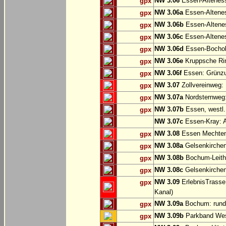
NW 3.06
Essen-Altenes
gpx
NW 3.06a
Essen-Alteness
gpx
NW 3.06b
Essen-Altenes
gpx
NW 3.06c
Essen-Altenes
gpx
NW 3.06d
Essen-Bochold
gpx
NW 3.06e
Kruppsche Ri
gpx
NW 3.06f
Essen: Grünzu
gpx
NW 3.07
Zollvereinweg:
gpx
NW 3.07a
Nordsternweg:
gpx
NW 3.07b
Essen, westl.
gpx
NW 3.07c
Essen-Kray: A
NW 3.08
Essen Mechtenb
gpx
NW 3.08a
Gelsenkirchen
gpx
NW 3.08b
Bochum-Leithe
gpx
NW 3.08c
Gelsenkirchen
gpx
NW 3.09
ErlebnisTrasse
gpx
Kanal)
NW 3.09a
Bochum: rund
gpx
NW 3.09b
Parkband Wes
gpx