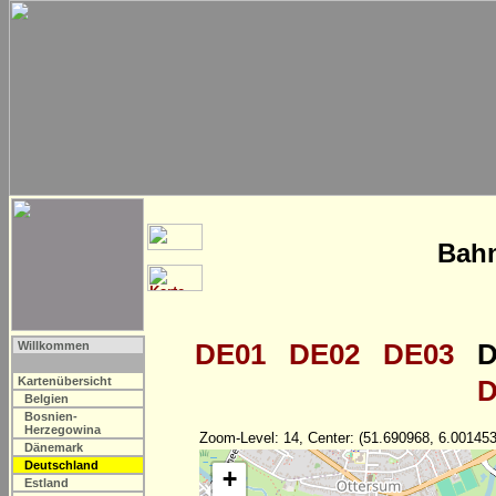
Bahn
DE01
DE02
DE03
D
Willkommen
Kartenübersicht
D
Belgien
Bosnien-
Herzegowina
Zoom-Level: 14, Center: (51.690968, 6.001453
Dänemark
Deutschland
+
Estland