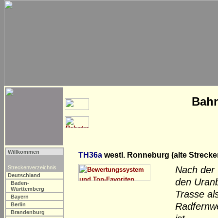
Bahn
Willkommen
TH36a
westl. Ronneburg (alte Streck
Streckenverzeichnis
Nach der 
Deutschland
den Uranb
Baden-
Württemberg
Trasse al
Bayern
Radfernwe
Berlin
Brandenburg