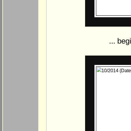
... beg