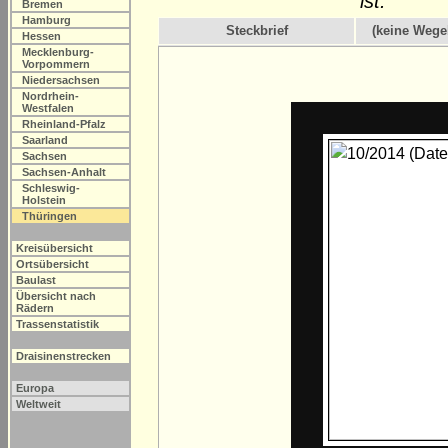
ist.
Bremen
Hamburg
Steckbrief
(keine Wege
Hessen
Mecklenburg-
Vorpommern
Niedersachsen
Nordrhein-
Westfalen
Rheinland-Pfalz
Saarland
Sachsen
Sachsen-Anhalt
Schleswig-
Holstein
Thüringen
Kreisübersicht
Ortsübersicht
Baulast
Übersicht nach
Rädern
Trassenstatistik
Draisinenstrecken
Europa
Weltweit