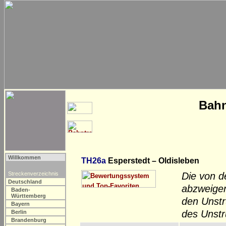
Bahn
Willkommen
TH26a
Esperstedt – Oldisleben
Streckenverzeichnis
Die von d
Deutschland
abzweigen
Baden-
Württemberg
den Unstr
Bayern
des Unstr
Berlin
Brandenburg