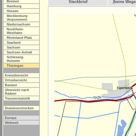
Bremen
Steckbrief
(keine Wege
Hamburg
Hessen
Mecklenburg-
Vorpommern
Niedersachsen
Nordrhein-
Westfalen
Rheinland-Pfalz
Saarland
Sachsen
Sachsen-Anhalt
Schleswig-
Holstein
Thüringen
Kreisübersicht
Ortsübersicht
Baulast
Übersicht nach
Rädern
Trassenstatistik
Draisinenstrecken
Europa
Weltweit