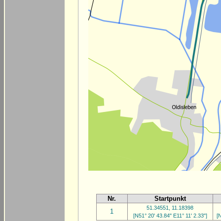
Nr.
Startpunkt
51.34551, 11.18398
1
[N51° 20' 43.84" E11° 11' 2.33"]
[