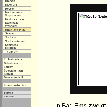
Bremen
Hamburg
Hessen
Mecklenburg-
Vorpommern
Niedersachsen
Nordrhein-
Westfalen
Rheinland-Pfalz
Saarland
Sachsen
Sachsen-Anhalt
Schleswig-
Holstein
Thüringen
Kreisübersicht
Ortsübersicht
Baulast
Übersicht nach
Rädern
Trassenstatistik
Draisinenstrecken
Europa
Weltweit
In Bad Ems zweigt 