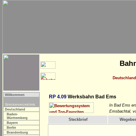
Bahn
Deutschland
Willkommen
RP 4.09
Werksbahn Bad Ems
Streckenverzeichnis
In Bad Ems ers
Deutschland
Emsbachtal, vo
Baden-
Württemberg
Steckbrief
Wegebes
Bayern
Berlin
Brandenburg