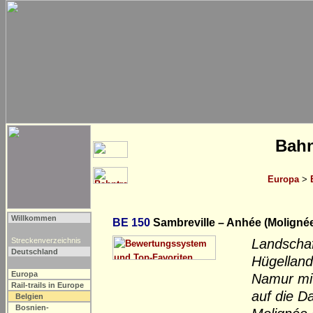
Bahn
Europa
>
Willkommen
BE 150
Sambreville – Anhée (Molignée
Streckenverzeichnis
Landschaft
Deutschland
Hügelland
Europa
Namur mit
Rail-trails in Europe
auf die D
Belgien
Bosnien-