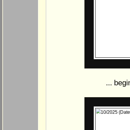
... beg