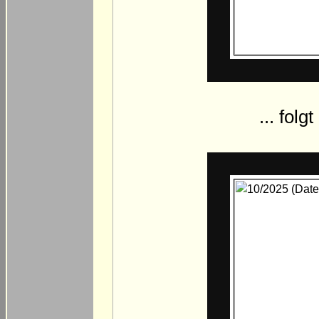
... fol