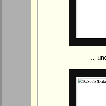
... u