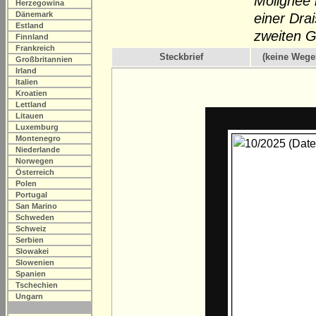
Molignée 
Herzegowina
Dänemark
einer Dra
Estland
zweiten G
Finnland
Frankreich
Steckbrief
(keine Wege
Großbritannien
Irland
Italien
Kroatien
Lettland
Litauen
Luxemburg
Montenegro
Niederlande
Norwegen
Österreich
Polen
Portugal
San Marino
Schweden
Schweiz
Serbien
Slowakei
Slowenien
Spanien
Tschechien
Ungarn